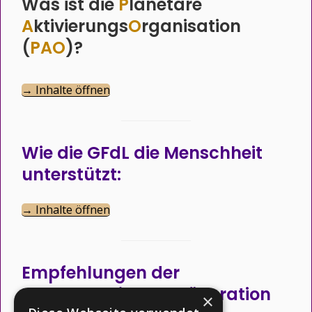
Was ist die
P
lanetare
A
ktivierungs
O
rganisation
(
PAO
)?
→ Inhalte öffnen
Wie die GFdL die Menschheit
unterstützt:
→ Inhalte öffnen
Empfehlungen der
Intergalaktischen Föderation
×