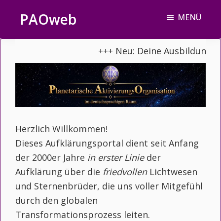
Zum
Zur
PAOweb
MENÜ
Inhalt
Fußzeile
PAO
springen
springen
(Planetare
+++ Neu: Deine Ausbildung zu
AktivierungsOrganisation)
Herzlich Willkommen!
Dieses Aufklärungsportal dient seit Anfang
der 2000er Jahre
in erster Linie
der
Aufklärung über die
friedvollen
Lichtwesen
und Sternenbrüder, die uns voller Mitgefühl
durch den globalen
Transformationsprozess leiten.