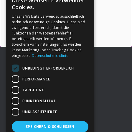
Diese Webseite verwendet
für Dein Leben:
Cookies.
Unsere Website verwendet ausschließlich
(Quelle: https://botschafter-ik.de
)
technisch notwendige Cookies. Diese sind
zwingend erforderlich, damit die
Funktionen der Webseite fehlerfrei
→ Inhalte öffnen
bereitgestellt werden können (z. B.
Speichern von Einstellungen). Es werden
keine Marketing- oder Tracking-Cookies
eingesetzt.
Datenschutzrichtlinie
UNBEDINGT ERFORDERLICH
Footer
→
Deine Spende
PERFORMANCE
TARGETING
→
Impressum
FUNKTIONALITÄT
UNKLASSIFIZIERTE
→
Kontakt zum PAO Team
SPEICHERN & SCHLIESSEN