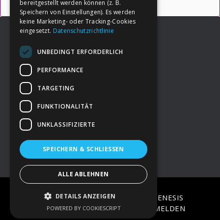
bereitgestellt werden können (z. B.
Speichern von Einstellungen). Es werden
keine Marketing- oder Tracking-Cookies
eingesetzt.
Datenschutzrichtlinie
UNBEDINGT ERFORDERLICH
Footer
→
Deine Spende
PERFORMANCE
TARGETING
→
Impressum
FUNKTIONALITÄT
UNKLASSIFIZIERTE
→
Kontakt zum PAO Team
SPEICHERN & SCHLIESSEN
ALLE ABLEHNEN
DETAILS ANZEIGEN
COPYRIGHT © 2026 ·
EPIK
ON
GENESIS
FRAMEWORK
·
WORDPRESS
·
ANMELDEN
POWERED BY COOKIESCRIPT