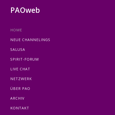
Zur
Zum
Zur
PAOweb
Hauptnavigation
Inhalt
Fußzeile
PAO
springen
springen
springen
(Planetare
HOME
AktivierungsOrganisation)
NEUE CHANNELINGS
SALUSA
SPIRIT-FORUM
LIVE CHAT
NETZWERK
ÜBER PAO
ARCHIV
KONTAKT