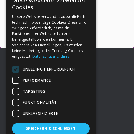
Diese Webseite verwendet
für Dein Leben:
Cookies.
Unsere Website verwendet ausschließlich
(Quelle: https://botschafter-ik.de
)
technisch notwendige Cookies. Diese sind
zwingend erforderlich, damit die
Funktionen der Webseite fehlerfrei
→ Inhalte öffnen
bereitgestellt werden können (z. B.
Speichern von Einstellungen). Es werden
keine Marketing- oder Tracking-Cookies
eingesetzt.
Datenschutzrichtlinie
UNBEDINGT ERFORDERLICH
Footer
→
Deine Spende
PERFORMANCE
TARGETING
→
Impressum
FUNKTIONALITÄT
UNKLASSIFIZIERTE
→
Kontakt zum PAO Team
SPEICHERN & SCHLIESSEN