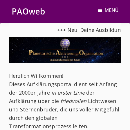
Zum
Zur
PAOweb
MENÜ
Inhalt
Fußzeile
PAO
springen
springen
(Planetare
+++ Neu: Deine Ausbildung zu
AktivierungsOrganisation)
Herzlich Willkommen!
Dieses Aufklärungsportal dient seit Anfang
der 2000er Jahre
in erster Linie
der
Aufklärung über die
friedvollen
Lichtwesen
und Sternenbrüder, die uns voller Mitgefühl
durch den globalen
Transformationsprozess leiten.