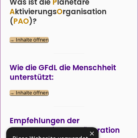
Was ist die
P
lanetare
A
ktivierungs
O
rganisation
(
PAO
)?
→ Inhalte öffnen
Wie die GFdL die Menschheit
unterstützt:
→ Inhalte öffnen
Empfehlungen der
Intergalaktischen Föderation
×