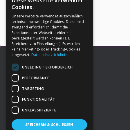
Diese Webseite verwendet
für Dein Leben:
Cookies.
Unsere Website verwendet ausschließlich
(Quelle: https://botschafter-ik.de
)
technisch notwendige Cookies. Diese sind
zwingend erforderlich, damit die
Funktionen der Webseite fehlerfrei
→ Inhalte öffnen
bereitgestellt werden können (z. B.
Speichern von Einstellungen). Es werden
keine Marketing- oder Tracking-Cookies
eingesetzt.
Datenschutzrichtlinie
UNBEDINGT ERFORDERLICH
Footer
→
Deine Spende
PERFORMANCE
TARGETING
→
Impressum
FUNKTIONALITÄT
UNKLASSIFIZIERTE
→
Kontakt zum PAO Team
SPEICHERN & SCHLIESSEN