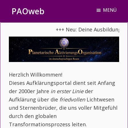
Zum
Zur
PAOweb
MENÜ
Inhalt
Fußzeile
PAO
springen
springen
(Planetare
+++ Neu: Deine Ausbildung zu
AktivierungsOrganisation)
Herzlich Willkommen!
Dieses Aufklärungsportal dient seit Anfang
der 2000er Jahre
in erster Linie
der
Aufklärung über die
friedvollen
Lichtwesen
und Sternenbrüder, die uns voller Mitgefühl
durch den globalen
Transformationsprozess leiten.