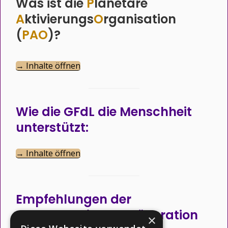
Was ist die
P
lanetare
A
ktivierungs
O
rganisation
(
PAO
)?
→ Inhalte öffnen
Wie die GFdL die Menschheit
unterstützt:
→ Inhalte öffnen
Empfehlungen der
Intergalaktischen Föderation
×